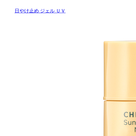
日やけ止め ジェル ＵＶ