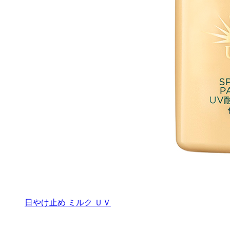
日やけ止め ミルク ＵＶ