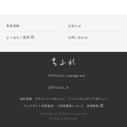
美容情報
お知らせ
open_in_new
よくあるご質問
お問い合わせ
OFFICIAL Instagram
OFFICIAL X
会社情報
プライバシーポリシー
ソーシャルメディアポリシー
open_in_new
ウェブサイト利用規約
ご利用環境について
採用情報
Copyright © Chifure Corporation
All Rights Reserved.