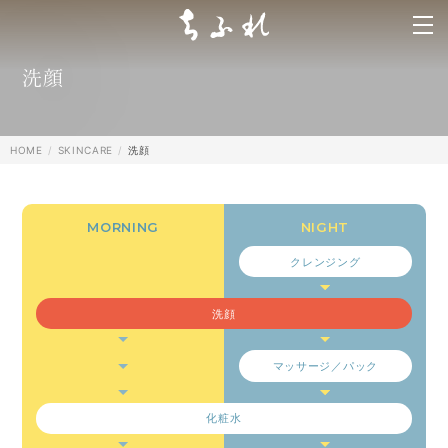
search
洗顔
HOME
SKINCARE
洗顔
クレンジング
洗顔
マッサージ／パック
化粧水