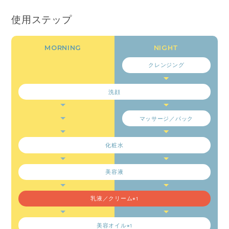
使用ステップ
クレンジング
洗顔
マッサージ／パック
化粧水
美容液
乳液／クリーム
※1
美容オイル
※1