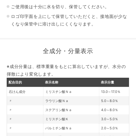
ご使用後は十分に水を切り、保管してください。
ロゴ印字面を上にして保管していただくと、接地面が少な
くなり保管中に溶け出しにくくなります。
全成分・分量表示
※成分分量は、標準重量をもとに算出していますが、水分の
揮散により変化します。
配合目的
表示名称
表示分量
石けん成分
ミリスチン酸Ｎａ
13.0～17.0％
〃
ラウリン酸Ｎａ
5.0～8.0％
〃
ステアリン酸Ｎａ
4.0～8.0％
〃
ミリスチン酸Ｋ
3.0～5.0％
〃
パルミチン酸Ｎａ
2.0～5.0％