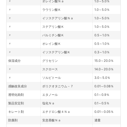
〃
オレイン酸Ｎａ
1.0～5.0％
〃
ラウリン酸Ｋ
1.0～5.0％
〃
イソステアリン酸Ｎａ
1.0～5.0％
〃
ステアリン酸Ｋ
1.0～5.0％
〃
パルミチン酸Ｋ
0.5～1.0％
〃
オレイン酸Ｋ
0.5～1.0％
〃
イソステアリン酸Ｋ
0.3～1.0％
保湿成分
グリセリン
15.0～20.0％
〃
スクロース
14.0～20.0％
〃
ソルビトール
3.0～5.0％
感触改良成分
ポリクオタニウム－７
0.01～0.08％
透明化助剤
エタノール
0.1～0.9％
製品安定剤
塩化Ｎａ
0.1～0.5％
キレート剤
エチドロン酸４Ｎａ
0.01～0.05％
防腐剤
安息香酸Ｎａ
適量