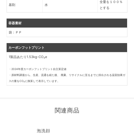
全量を１００％
基剤
水
とする
容器素材
袋：ＰＰ
カーボンフットプリント
1製品あたり1.53kg-CO₂e
・2024年度カーボンフットプリント自主算定値
・原材料調達から、生産、流通を経た後、 廃棄、リサイクルに至るまでに排出される温室効果ガ
スの量をCO₂に換算して表示しています。
関連商品
泡洗顔