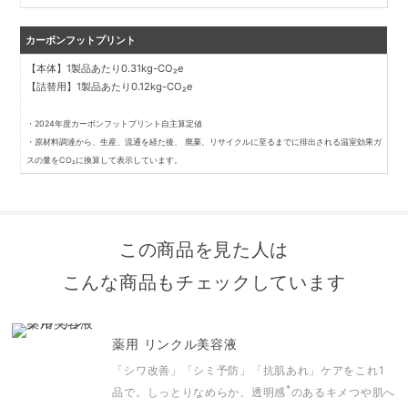
カーボンフットプリント
【本体】1製品あたり0.31kg-CO₂e
【詰替用】1製品あたり0.12kg-CO₂e
・2024年度カーボンフットプリント自主算定値
・原材料調達から、生産、流通を経た後、 廃棄、リサイクルに至るまでに排出される温室効果ガ
スの量をCO₂に換算して表示しています。
この商品を見た人は
こんな商品もチェックしています
薬用 リンクル美容液
「シワ改善」「シミ予防」「抗肌あれ」ケアをこれ1
*
品で。
しっとりなめらか、透明感
のあるキメつや肌へ