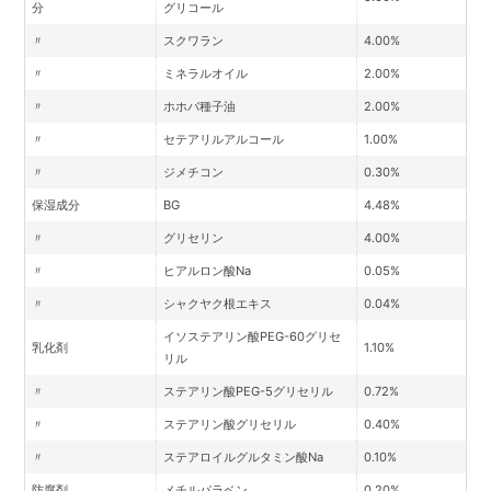
分
グリコール
〃
スクワラン
4.00%
〃
ミネラルオイル
2.00%
〃
ホホバ種子油
2.00%
〃
セテアリルアルコール
1.00%
〃
ジメチコン
0.30%
保湿成分
BG
4.48%
〃
グリセリン
4.00%
〃
ヒアルロン酸Na
0.05%
〃
シャクヤク根エキス
0.04%
イソステアリン酸PEG-60グリセ
乳化剤
1.10%
リル
〃
ステアリン酸PEG-5グリセリル
0.72%
〃
ステアリン酸グリセリル
0.40%
〃
ステアロイルグルタミン酸Na
0.10%
防腐剤
メチルパラベン
0.20%