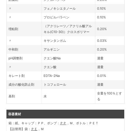
〃
フェノキシエタノール
0.10%
〃
プロピルパラベン
0.10%
（アクリレーツ／アクリル酸アル
増粘剤
0.20%
キル(C10-30)）クロスポリマー
〃
キサンタンガム
0.03%
中和剤
アルギニン
0.20%
pH調整剤
クエン酸Na
適量
〃
クエン酸
適量
キレート剤
EDTA-2Na
0.01%
成分の酸化防止剤
トコフェロール
適量
全量を100％とす
基剤
水
る
容器素材
箱：紙、キャップ：ＰＰ、ポンプ：
ＰＰ
，Ｍ、ボトル：ＰＥＴ
【詰替用】袋：
ＰＥ
，Ｍ