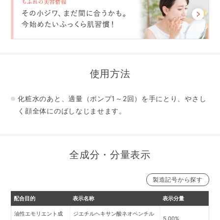
使用方法
化粧水のあと、適量（ポンプ1～2回）を手にとり、やさし
く顔全体にのばしなじませます。
全成分・分量表示
製造記号から探す
【本品】
【詰替用】製造記号22121の一部より変更
配合目的
表示名称
表示分量
油性エモリエント成
ジエチルヘキサン酸ネオペンチル
5.00%