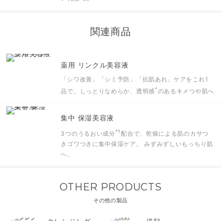
関連商品
薬用 リンクル美容液
「シワ改善」「シミ予防」「抗肌あれ」ケアをこれ1
*
品で。
しっとりなめらか、透明感
のあるキメつや肌へ
集中 保湿美容液
*1
3つのうるおい成分
配合で、乾燥による肌のカサつ
きゴワつきに集中保湿ケア。 みずみずしいもっちり肌
へ。
OTHER PRODUCTS
その他の製品