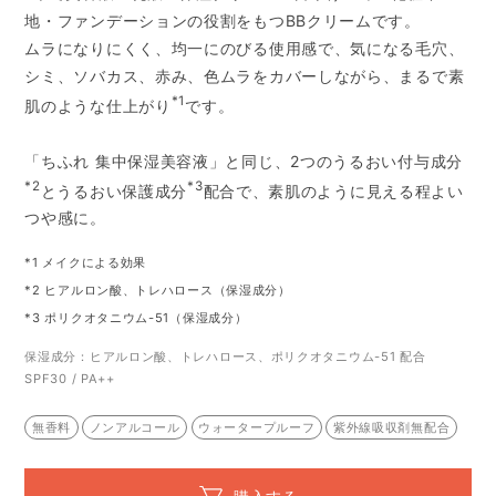
地・ファンデーションの役割をもつBBクリームです。
ムラになりにくく、均一にのびる使用感で、気になる毛穴、
シミ、ソバカス、赤み、色ムラをカバーしながら、まるで素
*1
肌のような仕上がり
です。
「ちふれ 集中保湿美容液」と同じ、2つのうるおい付与成分
*2
*3
とうるおい保護成分
配合で、素肌のように見える程よい
つや感に。
*1 メイクによる効果
*2 ヒアルロン酸、トレハロース（保湿成分）
*3 ポリクオタニウム-51（保湿成分）
保湿成分：ヒアルロン酸、トレハロース、ポリクオタニウム-51 配合
SPF30 / PA++
無香料
ノンアルコール
ウォータープルーフ
紫外線吸収剤無配合