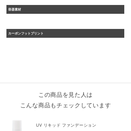
容器素材
ＰＥ
カーボンフットプリント
・2024年度カーボンフットプリント自主算定値
・原材料調達から、生産、流通を経た後、 廃棄、リサイクルに至るまでに排出される温室効果ガ
スの量をCO₂に換算して表示しています。
この商品を見た人は
こんな商品もチェックしています
UV リキッド ファンデーション