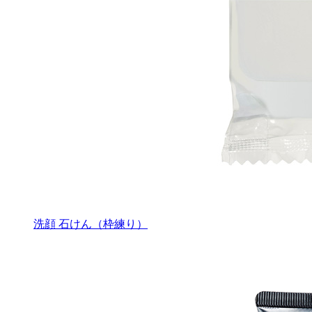
洗顔 石けん（枠練り）