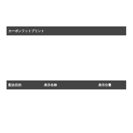
ＡＢＳ
カーボンフットプリント
・2024年度カーボンフットプリント自主算定値
・原材料調達から、生産、流通を経た後、 廃棄、リサイクルに至るまでに排出される温室効果ガ
スの量をCO₂に換算して表示しています。
配合目的
表示名称
表示分量