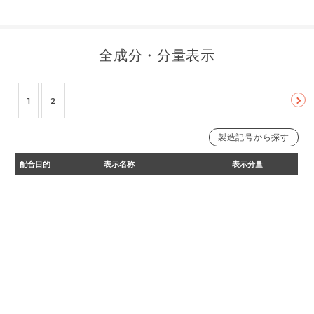
全成分・分量表示
1
2
製造記号から探す
【詰替用】製造記号21041の一部より変更
【本品】製造記号21041の一部より変更
【本品】製造記号21041の一部まで
配合目的
表示名称
表示分量