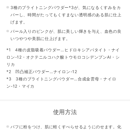
3種のブライトニングパウダー*3が、気になるくすみをカ
バーし、
時間がたってもくすまない透明感のある肌に仕上
げます。
パール入りのピンクが、肌に美しい輝きを与え、血色の良
いつやつや美肌に仕上げます。
*1 4種の皮脂吸着パウダー…ヒドロキシアパタイト・ナイ
ロン-12・オクテニルコハク酸トウモロコシデンプンAI・シ
リカ
*2 凹凸補正パウダー…ナイロン-12
*3 3種のブライトニングパウダー…合成金雲母・ナイロ
ン-12・マイカ
使用方法
パフに粉をつけ、肌に軽くすべらせるようにのせます。化