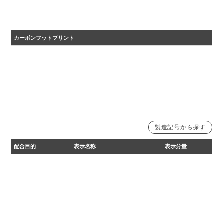
カーボンフットプリント
・2024年度カーボンフットプリント自主算定値
・原材料調達から、生産、流通を経た後、 廃棄、リサイクルに至るまでに排出される温室効果ガ
スの量をCO₂に換算して表示しています。
製造記号から探す
【詰替用】製造記号21012の一部より変更
【詰替用】製造記号21012の一部まで
製造記号21042の一部より変更
製造記号21042の一部まで
配合目的
表示名称
表示分量