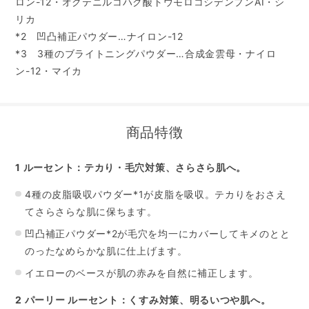
ロン-12・オクテニルコハク酸トウモロコシデンプンAI・シ
リカ
*2 凹凸補正パウダー…ナイロン-12
*3 3種のブライトニングパウダー…合成金雲母・ナイロ
ン-12・マイカ
商品特徴
1 ルーセント：テカり・毛穴対策、さらさら肌へ。
4種の皮脂吸収パウダー*1が皮脂を吸収。テカりをおさえ
てさらさらな肌に保ちます。
凹凸補正パウダー*2が毛穴を均一にカバーしてキメの
とと
のったなめらかな肌に仕上げます。
イエローのベースが肌の赤みを自然に補正します。
2 パーリー ルーセント：くすみ対策、明るいつや肌へ。