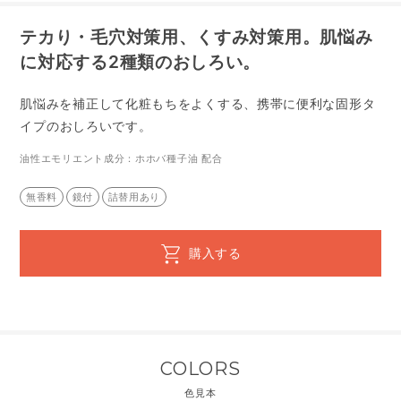
テカり・毛穴対策用、くすみ対策用。肌悩み
に対応する2種類のおしろい。
肌悩みを補正して化粧もちをよくする、携帯に便利な固形タ
イプの
おしろいです。
油性エモリエント成分：ホホバ種子油 配合
無香料
鏡付
詰替用あり
購入する
COLORS
色見本