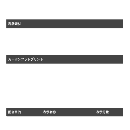
容器素材
ＡＢＳ
カーボンフットプリント
・2024年度カーボンフットプリント自主算定値
・原材料調達から、生産、流通を経た後、 廃棄、リサイクルに至るまでに排出される温室効果ガ
スの量をCO₂に換算して表示しています。
配合目的
表示名称
表示分量