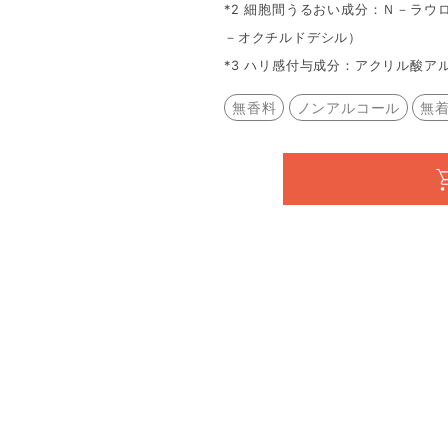
*2 細胞間うるおい成分：Ｎ－ラ
－オクチルドデシル）
*3 ハリ感付与成分：アクリル酸ア
無香料
ノンアルコール
無