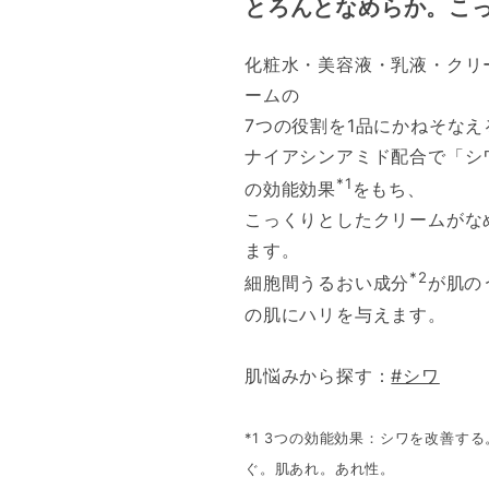
とろんとなめらか。こ
化粧水・美容液・乳液・クリ
ームの
7つの役割を1品にかねそな
ナイアシンアミド配合で「シ
*1
の効能効果
をもち、
こっくりとしたクリームがな
ます。
*2
細胞間うるおい成分
が肌の
の肌にハリを与えます。
肌悩みから探す：
#シワ
*1 3つの効能効果：シワを改善す
ぐ。肌あれ。あれ性。