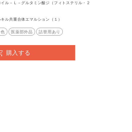
ウロイル－Ｌ－グルタミン酸ジ（フィトステリル・２
ルキル共重合体エマルション（１）
着色
医薬部外品
詰替用あり
購入する