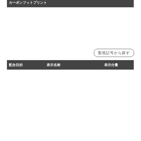
カーボンフットプリント
・2024年度カーボンフットプリント自主算定値
・原材料調達から、生産、流通を経た後、 廃棄、リサイクルに至るまでに排出される温室効果ガ
スの量をCO₂に換算して表示しています。
製造記号から探す
製造記号22111より変更
製造記号22071まで
製造記号20061の一部まで
配合目的
表示名称
表示分量