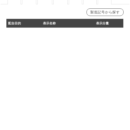
製造記号から探す
製造記号22101より変更
製造記号22071まで
配合目的
表示名称
表示分量