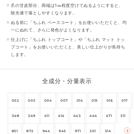
爪の甘皮部分、両端は1㎜程度空けてぬるようにすると、
除光液で落としやすくなります。
ぬる前に「ちふれ ベースコート」をお使いいただくと、均
一にぬれて、さらに発色がよくなります。
仕上げに「ちふれ トップコート」や「ちふれ マット トッ
プコート」をお使いいただくと、美しい仕上がりが長持ち
します。
全成分・分量表示
002
003
004
007
014
015
016
017
348
349
411
414
443
444
471
511
851
872
944
945
971
301
314