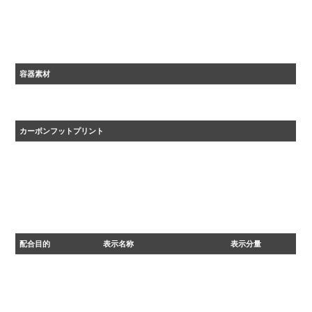
容器素材
ＰＰ
カーボンフットプリント
・2024年度カーボンフットプリント自主算定値
・原材料調達から、生産、流通を経た後、 廃棄、リサイクルに至るまでに排出される温室効果ガ
スの量をCO₂に換算して表示しています。
配合目的
表示名称
表示分量