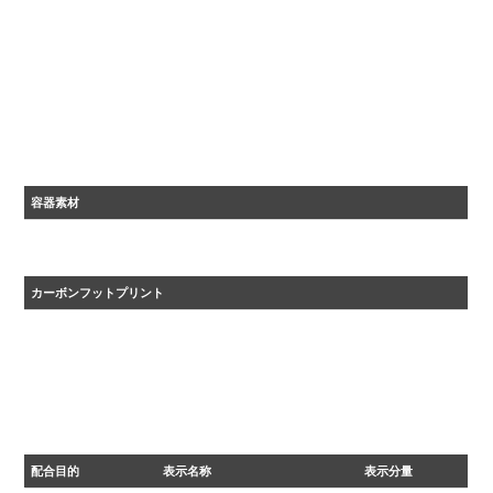
容器素材
ＰＰ
カーボンフットプリント
・2024年度カーボンフットプリント自主算定値
・原材料調達から、生産、流通を経た後、 廃棄、リサイクルに至るまでに排出される温室効果ガ
スの量をCO₂に換算して表示しています。
配合目的
表示名称
表示分量