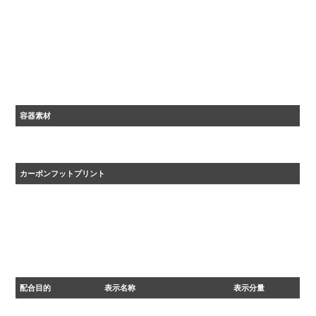
容器素材
ＰＰ
カーボンフットプリント
・2024年度カーボンフットプリント自主算定値
・原材料調達から、生産、流通を経た後、 廃棄、リサイクルに至るまでに排出される温室効果ガ
スの量をCO₂に換算して表示しています。
配合目的
表示名称
表示分量