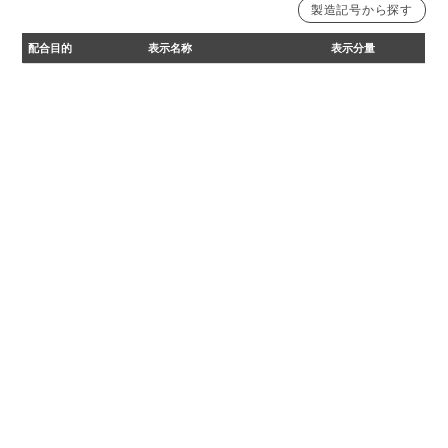
製造記号から探す
製造記号22101より変更
製造記号22071まで
配合目的
表示名称
表示分量