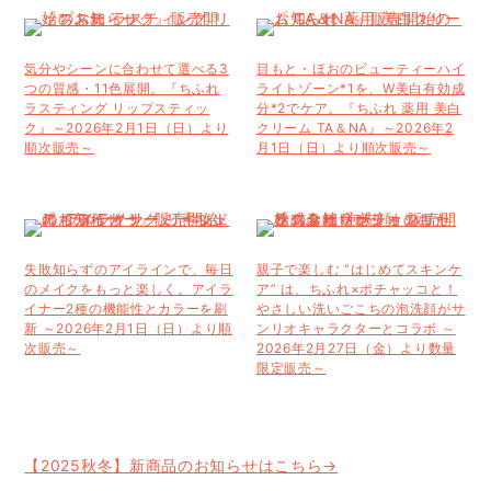
気分やシーンに合わせて選べる3
目もと・ほおのビューティーハイ
つの質感・11色展開。『ちふれ
ライトゾーン*1を、W美白有効成
ラスティング リップスティッ
分*2でケア。『ちふれ 薬用 美白
ク』～2026年2月1日（日）より
クリーム TA＆NA』～2026年2
順次販売～
月1日（日）より順次販売～
失敗知らずのアイラインで、毎日
親子で楽しむ “はじめてスキンケ
のメイクをもっと楽しく。アイラ
ア” は、ちふれ×ポチャッコと！
イナー2種の機能性とカラーを刷
やさしい洗いごこちの泡洗顔がサ
新 ～2026年2月1日（日）より順
ンリオキャラクターとコラボ ～
次販売～
2026年2月27日（金）より数量
限定販売～
【2025秋冬】新商品のお知らせはこちら→