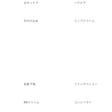
ボディケア
ヘアケア
日やけ止め
リップクリーム
MAKEUP
化粧下地
ファンデーション
BBクリーム
コンシーラー