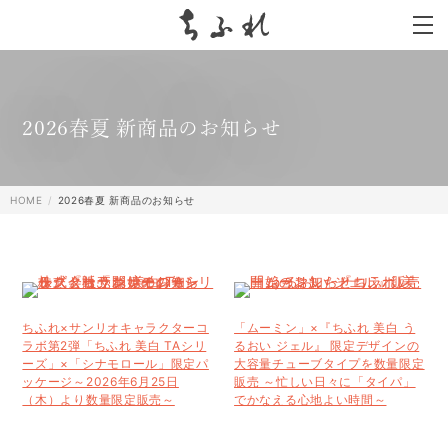
search
2026春夏 新商品のお知らせ
HOME
2026春夏 新商品のお知らせ
ちふれ×サンリオキャラクターコ
「ムーミン」×『ちふれ 美白 う
ラボ第2弾「ちふれ 美白 TAシリ
るおい ジェル』 限定デザインの
ーズ」×「シナモロール」限定パ
大容量チューブタイプを数量限定
ッケージ～2026年6月25日
販売 ～忙しい日々に「タイパ」
（木）より数量限定販売～
でかなえる心地よい時間～