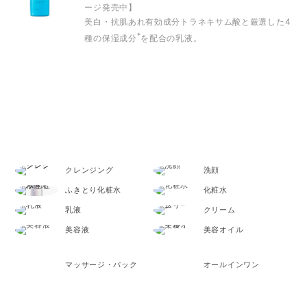
ージ発売中】
美白・抗肌あれ有効成分トラネキサム酸と
厳選した4
*
種の保湿成分
を配合の乳液。
SKINCARE
クレンジング
洗顔
ふきとり化粧水
化粧水
乳液
クリーム
美容液
美容オイル
マッサージ・パック
オールインワン