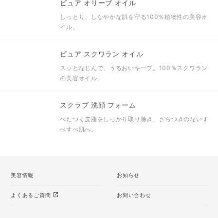
ピュア オリーブ オイル
しっとり、しなやかな肌を守る100％植物性の美容オ
イル。
ピュア スクワラン オイル
スッとなじんで、うるおいキープ。100％スクワラン
の美容オイル。
スクラブ 洗顔 フォーム
べたつく皮脂をしっかり取り除き、ざらつきのないす
べすべ肌へ。
美容情報
お知らせ
open_in_new
よくあるご質問
お問い合わせ