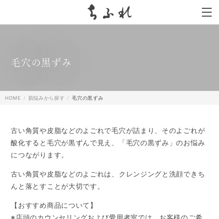
search
毛穴の黒ずみ
HOME
肌悩みから探す
毛穴の黒ずみ
古い角質や皮脂などのよごれで毛穴が詰まり、そのよごれが
酸化すると毛穴が黒ずんで見え、「毛穴の黒ずみ」のお悩み
につながります。
古い角質や皮脂などのよごれは、クレンジングと洗顔できち
んと落とすことが大切です。
【おすすめ商品について】
※店頭のカウンセリングおよび愛用者室では、お客様のご希