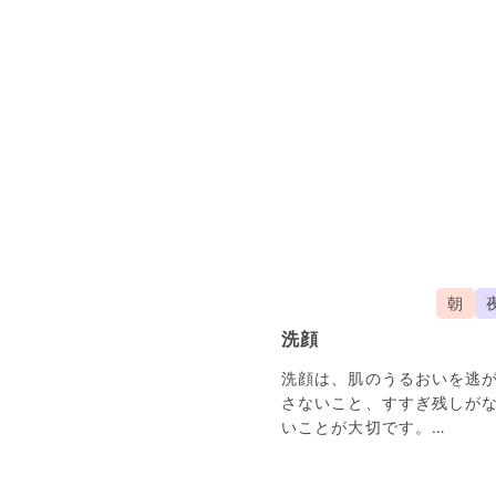
朝
洗顔
洗顔は、肌のうるおいを逃
さないこと、すすぎ残しが
いことが大切です。
余分な皮脂やよごれをさっ
り洗い流しましょう。