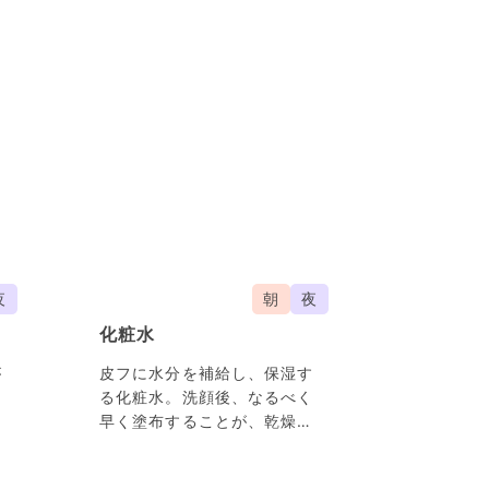
夜
朝
夜
化粧水
が
皮フに水分を補給し、保湿す
な
る化粧水。洗顔後、なるべく
早く塗布することが、乾燥か
ぱ
ら肌を守るためのカギとなり
ます。すこやかな肌を保つ為