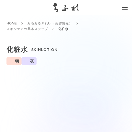
search
HOME
みるみるきれい（美容情報）
スキンケアの基本ステップ
化粧水
化粧水
SKINLOTION
朝
夜