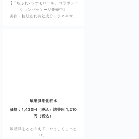
【「ちふれ×シナモロール」コラボレー
ションパッケージ発売中】
美白・抗肌あれ有効成分トラネキサム
*
酸と
厳選した4種の保湿成分
を配合の
化粧水。
敏感肌用化粧水
価格：1,430円（税込）詰替用 1,210
円（税込）
敏感肌をととのえて、やさしくしっと
り。