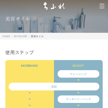
search
美容オイル
HOME
SKINCARE
美容オイル
使用ステップ
クレンジング
洗顔
マッサージ／パック