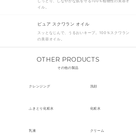
しっとり、しなやかな肌を守る100％植物性の美容オ
イル。
ピュア スクワラン オイル
スッとなじんで、うるおいキープ。100％スクワラン
の美容オイル。
OTHER PRODUCTS
その他の製品
クレンジング
洗顔
ふきとり化粧水
化粧水
乳液
クリーム