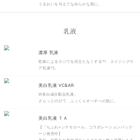
うるおいを与えてなめらかな肌に。
乳液
濃厚 乳液
乾燥による小ジワを目立たなくする
*1
、エイジングケ
ア乳液
*2
。
美白乳液 VC&AR
W美白成分配合乳液。
さらっとのびて、ふっくらすべすべの肌に。
美白乳液 ＴＡ
【「ちふれ×シナモロール」コラボレーションパッケ
ージ発売中】