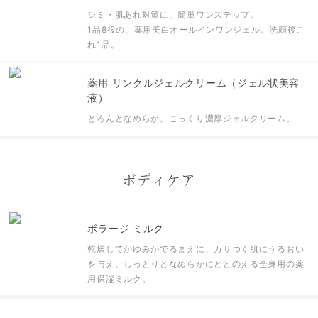
シミ・肌あれ対策に、簡単ワンステップ。
1品8役の、薬用美白オールインワンジェル。
洗顔後こ
れ1品。
薬用 リンクルジェルクリーム（ジェル状美容
液）
とろんとなめらか。こっくり濃厚ジェルクリーム。
ボディケア
ボラージ ミルク
乾燥してかゆみがでるまえに、カサつく肌にうるおい
を与え、しっとりとなめらかにととのえる全身用の薬
用保湿ミルク。