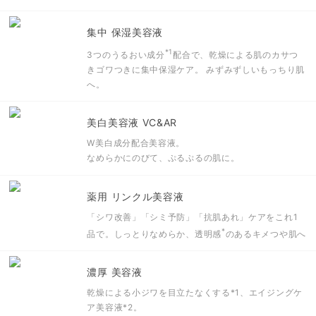
集中 保湿美容液
*1
3つのうるおい成分
配合で、乾燥による肌のカサつ
きゴワつきに集中保湿ケア。 みずみずしいもっちり肌
へ。
美白美容液 VC&AR
W美白成分配合美容液。
なめらかにのびて、ぷるぷるの肌に。
薬用 リンクル美容液
「シワ改善」「シミ予防」「抗肌あれ」ケアをこれ1
*
品で。
しっとりなめらか、透明感
のあるキメつや肌へ
濃厚 美容液
乾燥による小ジワを目立たなくする
*1
、エイジングケ
ア美容液
*2
。