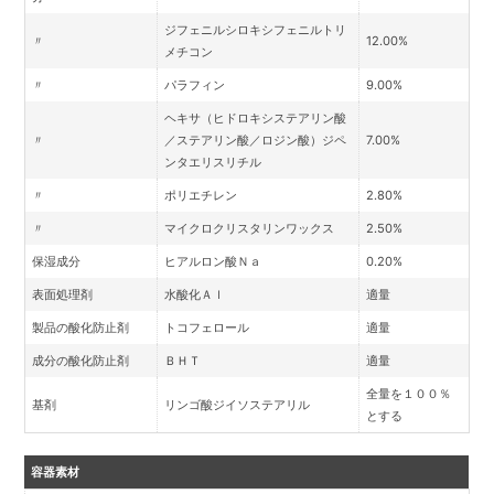
ジフェニルシロキシフェニルトリ
〃
12.00%
メチコン
〃
パラフィン
9.00%
ヘキサ（ヒドロキシステアリン酸
〃
／ステアリン酸／ロジン酸）ジペ
7.00%
ンタエリスリチル
〃
ポリエチレン
2.80%
〃
マイクロクリスタリンワックス
2.50%
保湿成分
ヒアルロン酸Ｎａ
0.20%
表面処理剤
水酸化Ａｌ
適量
製品の酸化防止剤
トコフェロール
適量
成分の酸化防止剤
ＢＨＴ
適量
全量を１００％
基剤
リンゴ酸ジイソステアリル
とする
容器素材