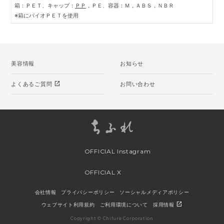
箱：ＰＥＴ、キャップ：
ＰＰ
，ＰＥ、容器：Ｍ，ＡＢＳ，ＮＢＲ
※箱にバイオＰＥＴを使用
美容情報
お知らせ
open_in_new
よくあるご質問
お問い合わせ
OFFICIAL Instagram
OFFICIAL X
会社情報
プライバシーポリシー
ソーシャルメディアポリシー
open_in_new
ウェブサイト利用規約
ご利用環境について
採用情報
Copyright © Chifure Corporation