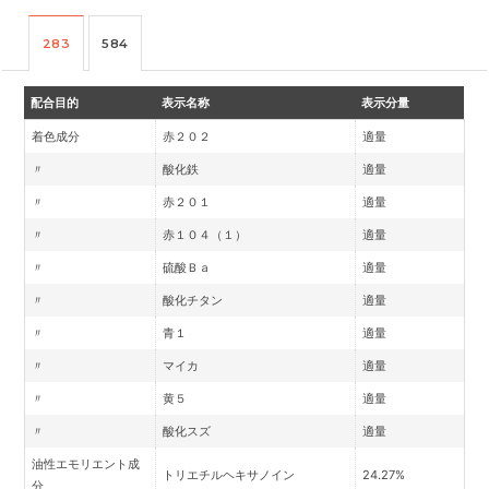
283
584
配合目的
表示名称
表示分量
着色成分
赤２０２
適量
〃
酸化鉄
適量
〃
赤２０１
適量
〃
赤１０４（１）
適量
〃
硫酸Ｂａ
適量
〃
酸化チタン
適量
〃
青１
適量
〃
マイカ
適量
〃
黄５
適量
〃
酸化スズ
適量
油性エモリエント成
トリエチルヘキサノイン
24.27%
分