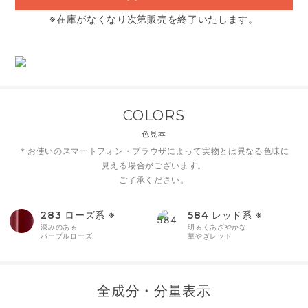
※在庫がなくなり次第販売を終了いたします。
COLORS
色見本
＊お使いのスマートフォン・ブラウザによって実物とは異なる色味に
見える場合がございます。
ご了承ください。
283
ローズ系 ※
584
レッド系 ※
深みのある
明るくあざやかな
パープルローズ
華やぎレッド
全成分・分量表示