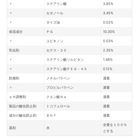
〃
ステアリン酸
3.85%
〃
セタノール
3.45%
〃
ダイズ油
0.02%
保湿成分
ＰＧ
10.30%
〃
ユビキノン
0.03%
乳化剤
セテス－２０
2.35%
〃
ステアリン酸ソルビタン
1.48%
〃
ステアリン酸ＰＥＧ－４５
0.12%
防腐剤
メチルパラベン
適量
〃
プロピルパラベン
適量
ｐＨ調整剤
クエン酸Ｎａ
適量
製品の酸化防止剤
トコフェロール
適量
成分の酸化防止剤
ＢＨＴ
適量
全量を１００％
基剤
水
とする