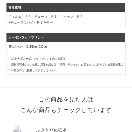
容器素材
フィルム：ＰＰ、チューブ：ＰＥ、キャップ：ＰＰ
※チューブにバイオＰＥを使用
カーボンフットプリント
1製品あたり0.35kg-CO₂e
・2024年度カーボンフットプリント自主算定値
・原材料調達から、生産、流通を経た後、 廃棄、リサイクルに至るまでに排出される温室効果ガ
スの量をCO₂に換算して表示しています。
この商品を見た人は
こんな商品もチェックしています
ふきとり化粧水