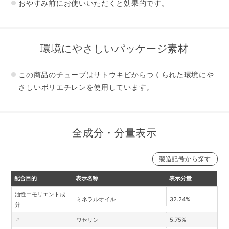
おやすみ前にお使いいただくと効果的です。
環境にやさしいパッケージ素材
この商品のチューブはサトウキビからつくられた環境にや
さしい
ポリエチレンを使用しています。
全成分・分量表示
製造記号から探す
製造記号25041の一部より変更
製造記号25041の一部まで
製造記号14101の一部まで
配合目的
表示名称
表示分量
油性エモリエント成
ミネラルオイル
32.24%
分
〃
ワセリン
5.75%