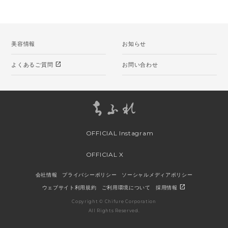
美容情報
お知らせ
open_in_new
よくあるご質問
お問い合わせ
OFFICIAL Instagram
OFFICIAL X
会社情報
プライバシーポリシー
ソーシャルメディアポリシー
open_in_new
ウェブサイト利用規約
ご利用環境について
採用情報
Copyright © Chifure Corporation
All Rights Reserved.