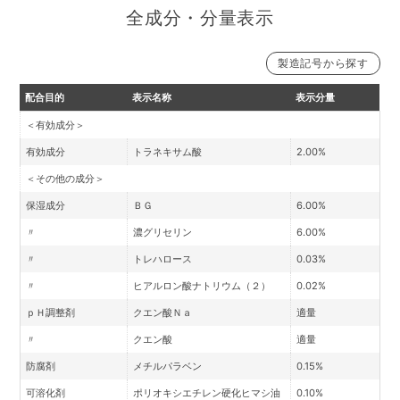
全成分・分量表示
製造記号から探す
【本品】製造記号26022の一部より
【本品】製造記号26022の一部まで
【詰替用】製造記号25082より変更
【詰替用】製造記号25081まで
配合目的
表示名称
表示分量
＜有効成分＞
有効成分
トラネキサム酸
2.00%
＜その他の成分＞
保湿成分
ＢＧ
6.00%
〃
濃グリセリン
6.00%
〃
トレハロース
0.03%
〃
ヒアルロン酸ナトリウム（２）
0.02%
ｐＨ調整剤
クエン酸Ｎａ
適量
〃
クエン酸
適量
防腐剤
メチルパラベン
0.15%
可溶化剤
ポリオキシエチレン硬化ヒマシ油
0.10%