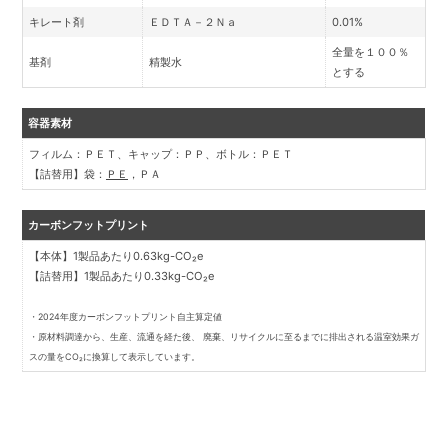
キレート剤
ＥＤＴＡ－２Ｎａ
0.01%
全量を１００％
基剤
精製水
とする
容器素材
フィルム：ＰＥＴ、キャップ：ＰＰ、ボトル：ＰＥＴ
【詰替用】袋：
ＰＥ
，ＰＡ
カーボンフットプリント
【本体】1製品あたり0.63kg-CO₂e
【詰替用】1製品あたり0.33kg-CO₂e
・2024年度カーボンフットプリント自主算定値
・原材料調達から、生産、流通を経た後、 廃棄、リサイクルに至るまでに排出される温室効果ガ
スの量をCO₂に換算して表示しています。