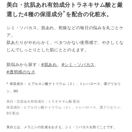
美白・抗肌あれ有効成分トラネキサム酸と
厳
*
選した4種の保湿成分
を配合の化粧水。
シミ・ソバカス、肌あれ、乾燥などの毎日の悩みを丸ごとケ
ア。
肌あたりがやわらかく、ベタつかない使用感で、
やさしくな
じんでしっとりとした肌にととのえます。
肌悩みから探す：
#肌あれ
、
#シミ・ソバカス
、
#透明感のなさ
* 保湿成分： ヒアルロン酸ナトリウム（２）、トレハロース、濃グリセリ
ン、BG
美白・抗肌あれ有効成分：トラネキサム酸 配合
保湿成分：ヒアルロン酸ナトリウム（２）、トレハロース、濃グリセリン、
BG 配合
美白とは、メラニンの生成をおさえ、シミ・ソバカスを防ぐことです。