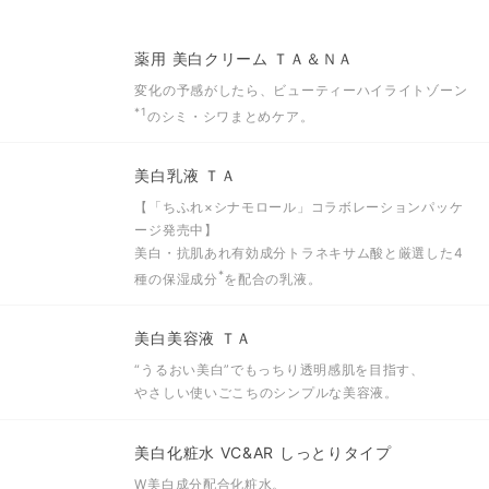
薬用 美白クリーム ＴＡ＆ＮＡ
変化の予感がしたら、ビューティーハイライトゾーン
*1
のシミ・シワまとめケア。
美白乳液 ＴＡ
【「ちふれ×シナモロール」コラボレーションパッケ
ージ発売中】
美白・抗肌あれ有効成分トラネキサム酸と
厳選した4
*
種の保湿成分
を配合の乳液。
美白美容液 ＴＡ
“うるおい美白”でもっちり透明感肌を目指す、
やさしい使いごこちのシンプルな美容液。
美白化粧水 VC&AR しっとりタイプ
W美白成分配合化粧水。