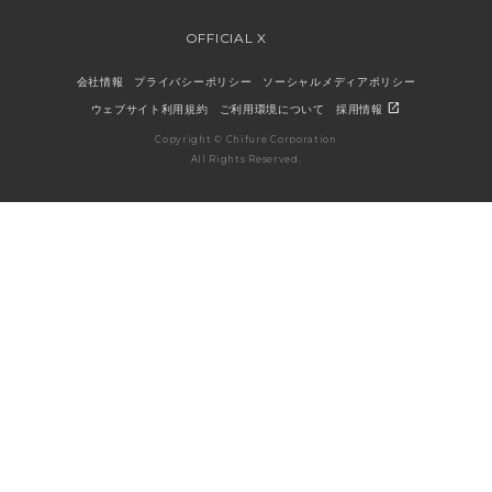
OFFICIAL X
会社情報
プライバシーポリシー
ソーシャルメディアポリシー
open_in_new
ウェブサイト利用規約
ご利用環境について
採用情報
Copyright © Chifure Corporation
All Rights Reserved.