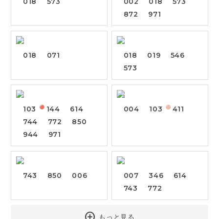
018
573
002
018
573
872
971
018
071
018
019
546
573
103
144
614
004
103
411
744
772
850
944
971
743
850
006
007
346
614
743
772
add_circle
もっと見る