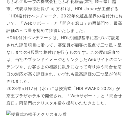
ちふれグループの株式会社ちふれ化粧品(本社:埼玉県川越
市、代表取締役社長:片岡 方和)は、HDI-Japanが主催する
「HDI格付けベンチマーク」2022年化粧品業界の格付けにお
いて、「Webサポート」と「問合せ窓口」の両部門で、最高
評価の三つ星を初めて獲得いたしました。
HDI格付けベンチマークは、HDIの国際基準に基づいて設定
された評価項目に沿って、審査員が顧客の視点で三つ星～星
なしまでの4段階で格付けを行うものです。この度の調査で
は、当社のブランドイメージとリンクしたWebサイトのコン
テンツや、お客さまの相談に親身になって寄り添う問合せ窓
口の対応が高く評価され、いずれも最高評価の三つ星が付与
されました。
2023年5月17日（水）には授賞式「HDI AWARD 2023」が
京王プラザホテルで開催され、「Webサポート」と「問合せ
窓口」両部門のクリスタル盾を授与いただきました。