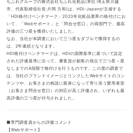
ちふれグループの株式会社ちふれ化粧品(本社:埼玉県川越
市、代表取締役社長:片岡 方和)は、HDI-Japanが主催する
「HDI格付けベンチマーク」2023年化粧品業界の格付けにお
いて、「Webサポート」と「問合せ窓口」の両部門で、最高
評価の三つ星を獲得いたしました。
なお、当社が本調査において三つ星をダブルで獲得するの
は、2年連続となります。
HDI格付けベンチマークは、HDIの国際基準に基づいて設定
された評価基準に沿って、審査員が顧客の視点で三つ星～星
なしまでの4段階で格付けを行うものです。この度の調査で
は、当社のブランドイメージとリンクしたWebサイトのコン
テンツや、お客さまの相談に親身になって寄り添う愛用者室
（お客さま問合せ窓口）の対応が高く評価され、いずれも最
高評価の三つ星が付与されました。
■専門調査員からの評価コメント
【Webサポート】