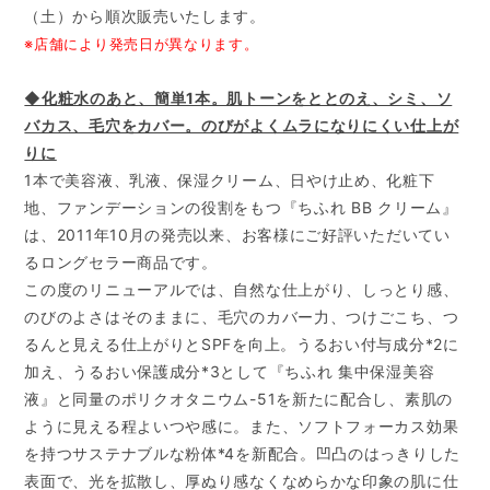
（土）から順次販売いたします。
※店舗により発売日が異なります。
◆化粧水のあと、簡単1本。肌トーンをととのえ、シミ、ソ
バカス、毛穴をカバー。のびがよくムラになりにくい仕上が
りに
1本で美容液、乳液、保湿クリーム、日やけ止め、化粧下
地、ファンデーションの役割をもつ『ちふれ BB クリーム』
は、2011年10月の発売以来、お客様にご好評いただいてい
るロングセラー商品です。
この度のリニューアルでは、自然な仕上がり、しっとり感、
のびのよさはそのままに、毛穴のカバー力、つけごこち、つ
るんと見える仕上がりとSPFを向上。うるおい付与成分*2に
加え、うるおい保護成分*3として『ちふれ 集中保湿美容
液』と同量のポリクオタニウム-51を新たに配合し、素肌の
ように見える程よいつや感に。また、ソフトフォーカス効果
を持つサステナブルな粉体*4を新配合。凹凸のはっきりした
表面で、光を拡散し、厚ぬり感なくなめらかな印象の肌に仕