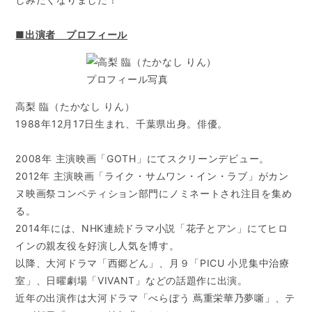
■出演者 プロフィール
高梨 臨（たかなし りん）
1988年12月17日生まれ、千葉県出身。俳優。
2008年 主演映画「GOTH」にてスクリーンデビュー。
2012年 主演映画「ライク・サムワン・イン・ラブ」がカン
ヌ映画祭コンペティション部門にノミネートされ注目を集め
る。
2014年には、NHK連続ドラマ小説「花子とアン」にてヒロ
インの親友役を好演し人気を博す。
以降、大河ドラマ「西郷どん」、月９「PICU 小児集中治療
室」、日曜劇場「VIVANT」などの話題作に出演。
近年の出演作は大河ドラマ「べらぼう 蔦重栄華乃夢噺」、テ