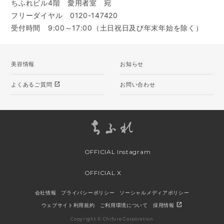
ちふれビル4階 愛用者室 宛
フリーダイヤル 0120-147420
受付時間 9:00～17:00（土日祝日及び年末年始を除く）
美容情報
お知らせ
open_in_new
よくあるご質問
お問い合わせ
OFFICIAL Instagram
OFFICIAL X
会社情報
プライバシーポリシー
ソーシャルメディアポリシー
open_in_new
ウェブサイト利用規約
ご利用環境について
採用情報
Copyright © Chifure Corporation