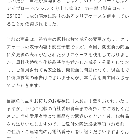
このたび、当社が展開する「ちふれ」のアイブロー「ちふれ
アイブロー ペンシル くり出し式 32」の一部（製造ロット：
25102）に成分表示に誤りのあるクリアケースを使用してい
ることが確認されました。
当該の商品は、処方中の原料代替で成分の変更があり、クリ
アケースの表示内容も変更予定ですが、今回、変更前の商品
に変更後の表示がなされたクリアケースを使用しておりまし
た。原料代替後も化粧品基準を満たした成分・分量としてお
り、ご使用されても安全性、機能面に問題はなく、現在まで
に健康被害の報告はございませんが、本商品を自主回収させ
ていただきます。
当該の商品をお持ちのお客様には大変お手数をおかけいたし
ますが、下記に記載の当社愛用者室まで着払いでご送付くだ
さい。当社愛用者室まで商品をご返送いただいた後、代替品
をお送りいたしますので、ご送付の際は必要事項（お名前・
ご住所・ご連絡先のお電話番号）を明記くださいますようお