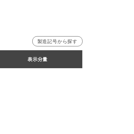
製造記号から探す
で
製造番号17090まで
表示分量