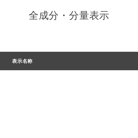
全成分・分量表示
より変更
製造番号20091より変更
製造番号20041ま
表示名称