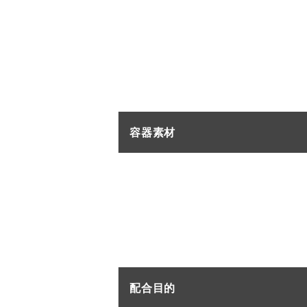
容器素材
ＰＥ
配合目的