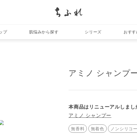
search
ップ
肌悩みから探す
シリーズ
おすす
アミノ シャンプー
本商品はリニューアルしまし
アミノ シャンプー
無香料
無着色
ノンシリコ