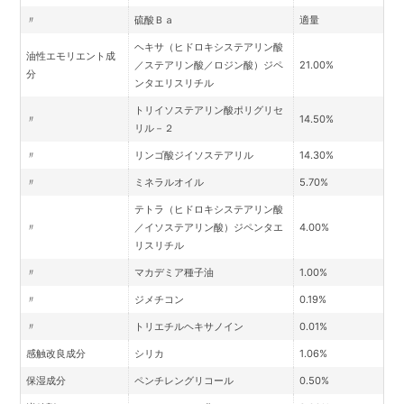
〃
硫酸Ｂａ
適量
ヘキサ（ヒドロキシステアリン酸
油性エモリエント成
／ステアリン酸／ロジン酸）ジペ
21.00%
分
ンタエリスリチル
トリイソステアリン酸ポリグリセ
〃
14.50%
リル－２
〃
リンゴ酸ジイソステアリル
14.30%
〃
ミネラルオイル
5.70%
テトラ（ヒドロキシステアリン酸
〃
／イソステアリン酸）ジペンタエ
4.00%
リスリチル
〃
マカデミア種子油
1.00%
〃
ジメチコン
0.19%
〃
トリエチルヘキサノイン
0.01%
感触改良成分
シリカ
1.06%
保湿成分
ペンチレングリコール
0.50%