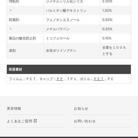
増粘剤
ジメチルシリル化シリカ
2.00%
〃
パルミチン酸デキストリン
1.00%
防腐剤
フェノキシエタノール
0.50%
〃
メチルパラベン
0.20%
製品の酸化防止剤
トコフェロール
0.10%
全量を１００％
基剤
水添ポリイソブテン
とする
容器素材
フィルム：ＰＥＴ、キャップ：
ＰＰ
，ＴＰＵ、ボトル：
ＰＥＴ
，ＰＥ
美容情報
お知らせ
open_in_new
よくあるご質問
お問い合わせ