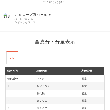
ご了承ください。
213
ローズ系パール ※
パールが映える
あざやかなローズ
全成分・分量表示
213
配合目的
表示名称
表示分量
着色成分
マイカ
適量
〃
酸化チタン
適量
〃
酸化鉄
適量
〃
赤２０１
適量
〃
赤２０２
適量