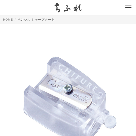
search
HOME
ペンシル シャープナー N