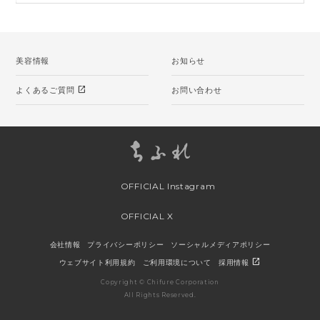
美容情報
お知らせ
open_in_new
よくあるご質問
お問い合わせ
OFFICIAL Instagram
OFFICIAL X
会社情報
プライバシーポリシー
ソーシャルメディアポリシー
open_in_new
ウェブサイト利用規約
ご利用環境について
採用情報
Copyright © Chifure Corporation
All Rights Reserved.