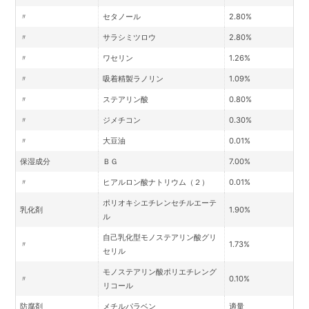
〃
セタノール
2.80%
〃
サラシミツロウ
2.80%
〃
ワセリン
1.26%
〃
吸着精製ラノリン
1.09%
〃
ステアリン酸
0.80%
〃
ジメチコン
0.30%
〃
大豆油
0.01%
保湿成分
ＢＧ
7.00%
〃
ヒアルロン酸ナトリウム（２）
0.01%
ポリオキシエチレンセチルエーテ
乳化剤
1.90%
ル
自己乳化型モノステアリン酸グリ
〃
1.73%
セリル
モノステアリン酸ポリエチレング
〃
0.10%
リコール
防腐剤
メチルパラベン
適量