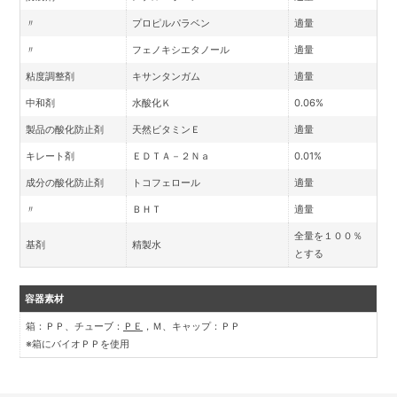
〃
プロピルパラベン
適量
〃
フェノキシエタノール
適量
粘度調整剤
キサンタンガム
適量
中和剤
水酸化Ｋ
0.06%
製品の酸化防止剤
天然ビタミンＥ
適量
キレート剤
ＥＤＴＡ－２Ｎａ
0.01%
成分の酸化防止剤
トコフェロール
適量
〃
ＢＨＴ
適量
全量を１００％
基剤
精製水
とする
容器素材
箱：ＰＰ、チューブ：
ＰＥ
，Ｍ、キャップ：ＰＰ
※箱にバイオＰＰを使用