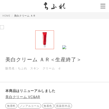
search
HOME
美白クリーム ＡＲ
美白クリーム ＡＲ＜生産終了＞
販売名：ちふれ スキン クリーム ｄ
本商品はリニューアルしました
美白クリーム VC&AR
無香料
ノンアルコール
無着色
医薬部外品