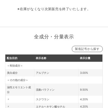
※在庫がなくなり次第販売を終了いたします。
全成分・分量表示
製造記号から探す
製造番号20111の一部より変更
製造番号20111の一部まで
製造番号15041の一部まで
配合目的
表示名称
表示分量
＜有効成分＞
美白成分
アルブチン
3.00%
＜その他の成分＞
油性エモリエント成
流動パラフィン
9.50%
分
〃
スクワラン
4.20%
〃
エチルヘキサン酸セチル
4.20%