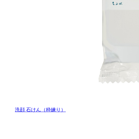
洗顔 石けん（枠練り）