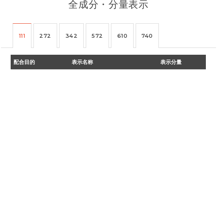
全成分・分量表示
111
272
342
572
610
740
配合目的
表示名称
表示分量