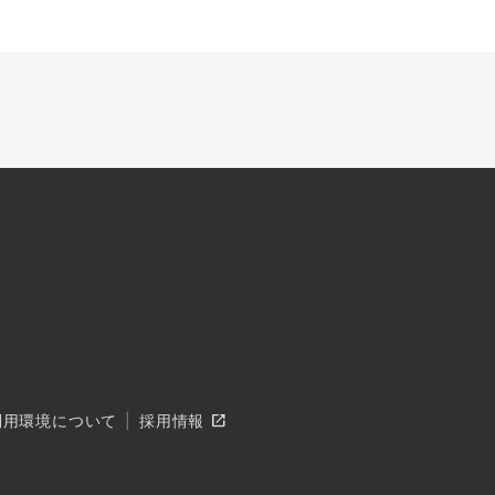
open_in_new
利用環境について
採用情報