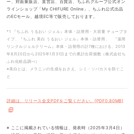
ー、対面量販店、直営店、百貨店、ちふれグループ公式オン
ラインショップ「My CHIFURE Online」、ちふれ公式出品
のECモール、越境EC等で販売しております。
*1 『ちふれ うるおい ジェル』本体・詰替用・大容量 チューブタ
イプ、『ちふれ 美白 うるおい ジェル』本体・詰替用、 『薬用
リンクルジェルクリーム』本体・詰替用の計7種における、2013
年8月20日から2025年1月31日までの累計出荷個数（株式会社ち
ふれ化粧品調べ）
※美白とは、メラニンの生成をおさえ、シミ・ソバカスを防ぐこ
と
詳細は、リリース全文PDFをご覧ください。[PDF0.80MB]
※ ここに掲載されている情報は、発表時（2025年3月4日）